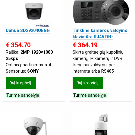
sąlygoms
Tinklo jungtis:
LAN
,
WIFI
Maitinimas:
DC 12V/1.5A
,
PoE(802.3af 48 VDC)
Dahua SD29204UEGN
Tinklinė kameros valdymo
klaviatūra RJ45 DH-
NKB1000
€ 354.70
€ 364.19
Raiška:
2MP 1920×1080
Skirta greitaeigių kupolinių
25kps
kamerų, IP kamerų ir DVR
Optinis priartinimas:
x 4
įrenginiu valdymui per
Sensorius:
SONY
interneta arba RS485
Naktinis pašvietimas:
iki 30
protokolą. Skystų kristalų
Į krepšelį
Į krepšelį
m
(LCD) valdymo ekranas
Procesorius:
Ambarella
Trumpa t
Turime sandėlyje
Turime sandėlyje
DSP
Mikrofonas:
Integruotas
Atsparumas:
Tik vidaus
sąlygoms
Tinklo jungtis:
LAN
Maitinimas:
PoE(802.3af 48
VDC)
,
DC 12V/1.5A