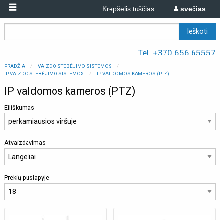
Krepšelis tuščias
svečias
Tel. +370 656 65557
PRADŽIA
VAIZDO STEBĖJIMO SISTEMOS
IP VAIZDO STEBĖJIMO SISTEMOS
IP VALDOMOS KAMEROS (PTZ)
IP valdomos kameros (PTZ)
Eiliškumas
Atvaizdavimas
Prekių puslapyje