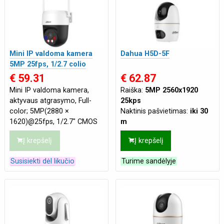
Mini IP valdoma kamera
Dahua H5D-5F
5MP 25fps, 1/2.7 colio
CMOS sensorius, WIFI6
€ 59.31
€ 62.87
Mini IP valdoma kamera,
Raiška:
5MP 2560x1920
aktyvaus atgrasymo, Full-
25kps
color; 5MP(2880 ×
Naktinis pašvietimas:
iki 30
1620)@25fps, 1/2.7" CMOS
m
sensorius, hibridinis
Mikrofonas:
Integruotas
Į krepšelį
Į krepšelį
pašvietimas IR+šiltos
šviesos (multi-core) iki 30m,
Susisiekti dėl likučio
Turime sandėlyje
SD