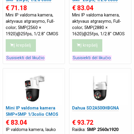
CMOS sensorius, WIFI
CMOS sensorius, 4G
€ 71.18
€ 83.04
Mini IP valdoma kamera,
Mini IP valdoma kamera,
aktyvaus atgrasymo, Full-
aktyvaus atgrasymo, Full-
color; 5MP(2560 ×
color; 5MP(2880 ×
1920)@25fps, 1/2.8" CMOS
1620)@25fps, 1/2.8" CMOS
sensorius, išmanus dvigubas
sensorius, IR pašvietimas iki
Į krepšelį
Į krepšelį
pašvietimas IR+šiltos
30m, LED šiltos šviesos iki
šviesos, SD iki 256 GB, 4m
30m, SD iki 256 GB
Susisiekti dėl likučio
Susisiekti dėl likučio
Mini IP valdoma kamera
Dahua SD2A500HBGNA
5MP+5MP 1/3colio CMOS
sensorius, IR+LED iki 50m,
€ 83.04
€ 93.72
WIFI, IP66
IP valdoma kamera, lauko
Raiška:
5MP 2560x1920