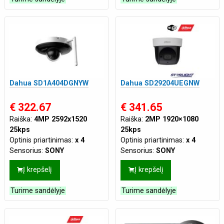
Maitinimas:
DC 12V 2A
,
PoE(802.3af 48 VDC)
Dahua SD1A404DGNYW
Dahua SD29204UEGNW
€ 322.67
€ 341.65
Raiška:
4MP 2592x1520
Raiška:
2MP 1920×1080
25kps
25kps
Optinis priartinimas:
x 4
Optinis priartinimas:
x 4
Sensorius:
SONY
Sensorius:
SONY
Naktinis pašvietimas:
iki 20
Naktinis pašvietimas:
iki 30
Į krepšelį
Į krepšelį
m
m
Maitinimas:
DC 12V 2A
Procesorius:
Ambarella
Turime sandėlyje
Turime sandėlyje
DSP
Mikrofonas:
Integruotas
Atsparumas:
Tik vidaus