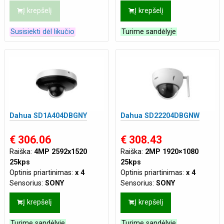
smūgiams
m
Į krepšelį
Į krepšelį
Maitinimas:
PoE(802.3af 48
VDC)
,
DC 12V 1A
Susisiekti dėl likučio
Turime sandėlyje
Dahua SD1A404DBGNY
Dahua SD22204DBGNW
€ 306.06
€ 308.43
Raiška:
4MP 2592x1520
Raiška:
2MP 1920×1080
25kps
25kps
Optinis priartinimas:
x 4
Optinis priartinimas:
x 4
Sensorius:
SONY
Sensorius:
SONY
Naktinis pašvietimas:
iki 20
Tinklo jungtis:
WIFI
Į krepšelį
Į krepšelį
m
Maitinimas:
DC 12V 1A
Tinklo jungtis:
LAN
Turime sandėlyje
Turime sandėlyje