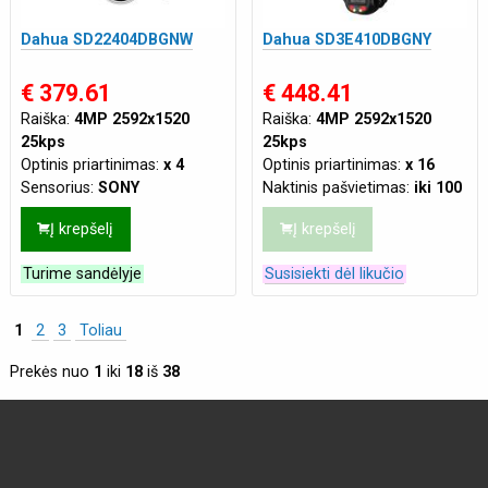
Dahua SD22404DBGNW
Dahua SD3E410DBGNY
€ 379.61
€ 448.41
Raiška:
4MP 2592x1520
Raiška:
4MP 2592x1520
25kps
25kps
Optinis priartinimas:
x 4
Optinis priartinimas:
x 16
Sensorius:
SONY
Naktinis pašvietimas:
iki 100
Naktinis pašvietimas:
iki 100
m
Į krepšelį
Į krepšelį
m
Maitinimas:
PoE(802.3af 48
Atsparumas:
Tinka lauko
VDC)
,
DC 12V 2A
Turime sandėlyje
Susisiekti dėl likučio
sąlygoms
Tinklo jungtis:
WIFI
Maitinimas:
DC 12V 1A
1
2
3
Toliau
Prekės nuo
1
iki
18
iš
38