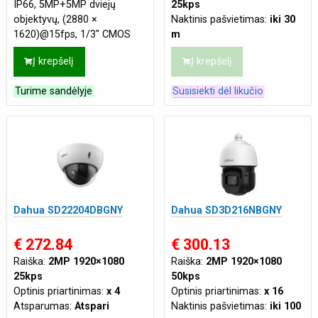
IP66, 5MP+5MP dviejų
25kps
objektyvų, (2880 ×
Naktinis pašvietimas:
iki 30
1620)@15fps, 1/3" CMOS
m
sensorius, IR+LED dvigubas
Mikrofonas:
Integruotas
Į krepšelį
Į krepšelį
pašvietimas iki 50/40m, ir iki
Maitinimas:
DC 12V/1.5A
30/20m, SD iki 256 GB,
Turime sandėlyje
Susisiekti dėl likučio
Dahua SD22204DBGNY
Dahua SD3D216NBGNY
€ 272.84
€ 300.13
Raiška:
2MP 1920×1080
Raiška:
2MP 1920×1080
25kps
50kps
Optinis priartinimas:
x 4
Optinis priartinimas:
x 16
Atsparumas:
Atspari
Naktinis pašvietimas:
iki 100