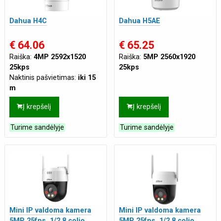
Dahua H4C
Dahua H5AE
€ 64.06
€ 65.25
Raiška:
4MP 2592x1520
Raiška:
5MP 2560x1920
25kps
25kps
Naktinis pašvietimas:
iki 15
m
Mikrofonas:
Integruotas
Į krepšelį
Į krepšelį
Turime sandėlyje
Turime sandėlyje
Mini IP valdoma kamera
Mini IP valdoma kamera
5MP 25fps, 1/2.8 colio
5MP 25fps, 1/2.8 colio