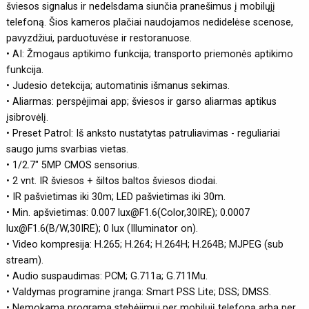
šviesos signalus ir nedelsdama siunčia pranešimus į mobilųjį
telefoną. Šios kameros plačiai naudojamos nedidelėse scenose,
pavyzdžiui, parduotuvėse ir restoranuose.
• AI: Žmogaus aptikimo funkcija; transporto priemonės aptikimo
funkcija.
• Judesio detekcija; automatinis išmanus sekimas.
• Aliarmas: perspėjimai app; šviesos ir garso aliarmas aptikus
įsibrovėlį.
• Preset Patrol: Iš anksto nustatytas patruliavimas - reguliariai
saugo jums svarbias vietas.
• 1/2.7" 5MP CMOS sensorius.
• 2 vnt. IR šviesos + šiltos baltos šviesos diodai.
• IR pašvietimas iki 30m; LED pašvietimas iki 30m.
• Min. apšvietimas: 0.007 lux@F1.6(Color,30IRE); 0.0007
lux@F1.6(B/W,30IRE); 0 lux (Illuminator on).
• Video kompresija: H.265; H.264; H.264H; H.264B; MJPEG (sub
stream).
• Audio suspaudimas: PCM; G.711a; G.711Mu.
• Valdymas programine įranga: Smart PSS Lite; DSS; DMSS.
• Nemokama programa stebėjimui per mobilųjį telefoną arba per