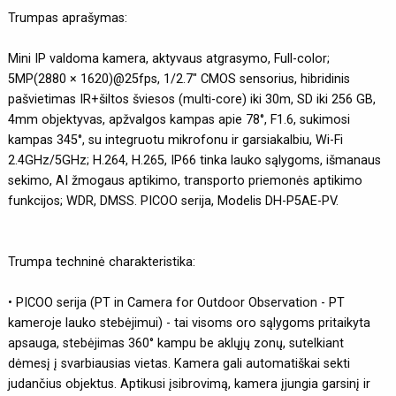
Trumpas aprašymas:
Mini IP valdoma kamera, aktyvaus atgrasymo, Full-color;
5MP(2880 × 1620)@25fps, 1/2.7" CMOS sensorius, hibridinis
pašvietimas IR+šiltos šviesos (multi-core) iki 30m, SD iki 256 GB,
4mm objektyvas, apžvalgos kampas apie 78°, F1.6, sukimosi
kampas 345°, su integruotu mikrofonu ir garsiakalbiu, Wi-Fi
2.4GHz/5GHz; H.264, H.265, IP66 tinka lauko sąlygoms, išmanaus
sekimo, AI žmogaus aptikimo, transporto priemonės aptikimo
funkcijos; WDR, DMSS. PICOO serija, Modelis DH-P5AE-PV.
Trumpa techninė charakteristika:
• PICOO serija (PT in Camera for Outdoor Observation - PT
kameroje lauko stebėjimui) - tai visoms oro sąlygoms pritaikyta
apsauga, stebėjimas 360° kampu be aklųjų zonų, sutelkiant
dėmesį į svarbiausias vietas. Kamera gali automatiškai sekti
judančius objektus. Aptikusi įsibrovimą, kamera įjungia garsinį ir