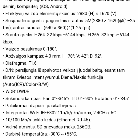
delninį kompiuterį (iOS, Android).
• Efektyvių vaizdo elementų skaičius: 2880 (H) × 1620 (V).
• Suspaudimo greitis: pagrindinis srautas: 5M(2880 × 1620)@(1–25
fps), antras srautas: (640 × 360)@(1-25 fps).
• Srauto greitis: H264: 32 kbps–6144 kbps; H.265: 32 kbps–6144
kbps.
• Vaizdo pasukimas 0-180°.
• Apžvalgos kampas: 4.0 mm: H: 78°; V: 42°; D: 92°.
• Diafragma: F1.6.
• D/N: persijungia iš spalvotos veikos į juodai baltą, esant tam
tikram šviesos intensyvumui, Diena/Naktis funkcija
(Auto(ICR)/Color/B/W).
• WDR: DWDR.
• Sukimosi kampas: Pan 0°~345°/ Tilt 0°~90°/ Rotation 0°~345°.
• Palaikomas dvipusis pasikalbėjimas.
• Integruotas Wi-Fi IEEE802.11a/b/g/n/ac/ax, 2.4GHz/ 5G.
• 10/100 Mb/s tinklo lizdas (Ethernet RJ-45).
• Vidinė atmintis: SD prievadas maks. 256GB.
• Darbinė temperatūra: -30°C ~+55°C.