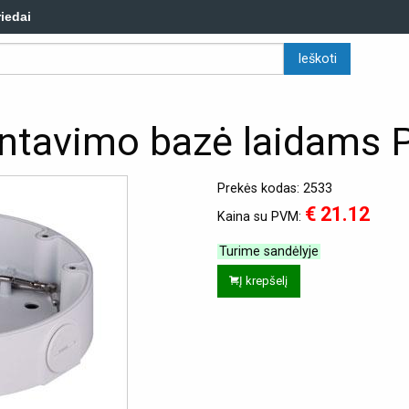
riedai
ntavimo bazė laidams 
Prekės kodas: 2533
€ 21.12
Kaina su PVM:
Turime sandėlyje
Į krepšelį