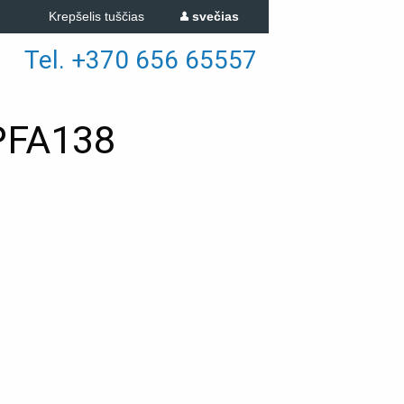
Krepšelis tuščias
svečias
Tel. +370 656 65557
PFA138