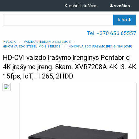
Krepšelis tuščias
svečias
Tel. +370 656 65557
PRADŽIA
VAIZDO STEBĖJIMO SISTEMOS
HD-CVI VAIZDO STEBĖJIMO SISTEMOS
HD-CVI VAIZDO ĮRAŠYMO ĮRENGINIAI (CVR)
HD-CVI vaizdo įrašymo įrenginys Pentabrid
4K įrašymo įreng. 8kam. XVR7208A-4K-I3. 4K
15fps, IoT, H.265, 2HDD