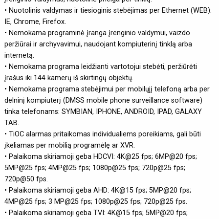
• Nuotolinis valdymas ir tiesioginis stebėjimas per Ethernet (WEB):
IE, Chrome, Firefox.
• Nemokama programinė įranga įrenginio valdymui, vaizdo
peržiūrai ir archyvavimui, naudojant kompiuterinį tinklą arba
internetą.
• Nemokama programa leidžianti vartotojui stebėti, peržiūrėti
įrašus iki 144 kamerų iš skirtingų objektų.
• Nemokama programa stebėjimui per mobilųjį telefoną arba per
delninį kompiuterį (DMSS mobile phone surveillance software)
tinka telefonams: SYMBIAN, IPHONE, ANDROID, IPAD, GALAXY
TAB.
• TiOC alarmas pritaikomas individualiems poreikiams, gali būti
įkeliamas per mobilią programėlę ar XVR.
• Palaikoma skiriamoji geba HDCVI: 4K@25 fps; 6MP@20 fps;
5MP@25 fps; 4MP@25 fps; 1080p@25 fps; 720p@25 fps;
720p@50 fps.
• Palaikoma skiriamoji geba AHD: 4K@15 fps; 5MP@20 fps;
4MP@25 fps; 3 MP@25 fps; 1080p@25 fps; 720p@25 fps.
• Palaikoma skiriamoji geba TVI: 4K@15 fps; 5MP@20 fps;