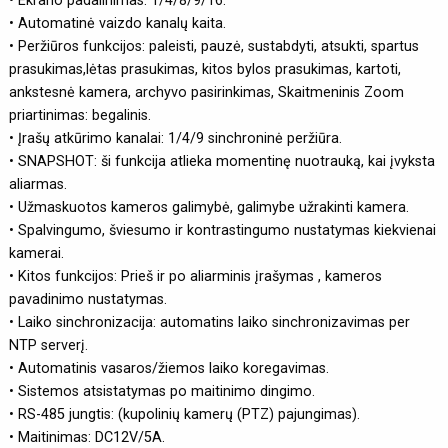
• Ekrano padalinimas: 1/4/8/9/16.
• Automatinė vaizdo kanalų kaita.
• Peržiūros funkcijos: paleisti, pauzė, sustabdyti, atsukti, spartus
prasukimas,lėtas prasukimas, kitos bylos prasukimas, kartoti,
ankstesnė kamera, archyvo pasirinkimas, Skaitmeninis Zoom
priartinimas: begalinis.
• Įrašų atkūrimo kanalai: 1/4/9 sinchroninė peržiūra.
• SNAPSHOT: ši funkcija atlieka momentinę nuotrauką, kai įvyksta
aliarmas.
• Užmaskuotos kameros galimybė, galimybe užrakinti kamera.
• Spalvingumo, šviesumo ir kontrastingumo nustatymas kiekvienai
kamerai.
• Kitos funkcijos: Prieš ir po aliarminis įrašymas , kameros
pavadinimo nustatymas.
• Laiko sinchronizacija: automatins laiko sinchronizavimas per
NTP serverį.
• Automatinis vasaros/žiemos laiko koregavimas.
• Sistemos atsistatymas po maitinimo dingimo.
• RS-485 jungtis: (kupolinių kamerų (PTZ) pajungimas).
• Maitinimas: DC12V/5A.