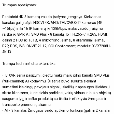
Trumpas aprašymas:
Pentabrid 4K 8 kamerų vaizdo įrašymo įrenginys. Kiekvienas
kanalas gali įrašyti HDCVI 4K/AHD/TVI/CVBS/IP kameras (4K
~15fps) ir iki 16 IP kamerų iki 128Mbps, maks.vaizdo įrašymo
raiška iki 8MP. AI, SMD Plus - 8 kanalų. IoT, H.265+/ H.265, HDMI,
galimi 2 HDD iki 16TB, 4 mikrofono įėjimai, 8 aliarminiai įėjimai,
P2P, POS, IVS, ONVIF 21.12, CGI Conformant, modelis: XVR7208H-
4K-I3.
Trumpa techninė charakteristika:
• I3 XVR serija pasižymi įdiegtu maksimaliu pilno kanalo SMD Plus
(full-channel) AI kodavimu. Ši serija buvo sukurta siekiant
sumažinti klaidingų pavojaus signalų skaičių ir apsaugos išlaidas; ji
skirta klientams, kurie siekia padidinti įvairių vidaus ir lauko objektų
saugumo lygį ir ieško produktų su tiksliu ir efektyviu žmogaus ir
transporto priemonių aliarmu.
• AI - 8 kanalai: Žmogaus veido aptikimo funkcija (galimi 2 kanalai