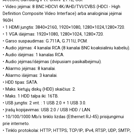
• Video įėjimai: 8 BNC HDCVI 4K/AHD/TVI/CVBS (HDCI - High
Definition Composite Video Interface) arba analoginiai įėjimai
960H.
• 1 HDMI jungtis: 3840×2160, 1920×1080, 1280×1024,1280×720.
• 1 VGA išėjimas: 1920×1080, 1280×1024, 1280×720.
• Garso suspaudimas: G.711A, G.711U, PCM.
• Audio įėjimas: 4 kanalai RCA (8 kanalai BNC koaksialiniu kabeliu).
• Audio išėjimas: 1 kanalas RCA.
• Audio įėjimas/išėjimas (dvipusiam pasikalbėjimui).
• Aliarmo įėjimas: 8 kanalai.
• Aliarmo išėjimas: 3 kanalai.
• HDD tipas: SATA.
• Maks. kietųjų diskų (HDD) skaičius: 2.
• Maks. 1 HDD talpa iki: 16TB.
• USB jungtis: 2 vnt. : 1 USB 2.0 + 1 USB 3.0.
• Įrašų kopijavimas: USB 2.0 / USB HDD / LAN.
• 10/100/1000 Mb/s tinklo lizdas (Ethernet RJ-45) prisijungimui
prie interneto.
• Tinklo protokolai: HTTP; HTTPS; TCP/IP; IPv4; RTSP; UDP; SMTP;