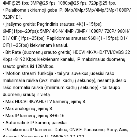
4MP@25 fps; 3MP@25 fps; 1080p@25 fps; 720p@25 fps.
• Palaikoma skiriamoji geba IP: 8Mp/6Mp/5Mp/4Mp/3Mp/1080P/
720P/ D1.
• Įrašymo greitis: Pagrindinis srautas: 4K(1~15fps);
6MP(1fps~20fps); 5MP/ 4K-N/ 4MP /3MP/ 1080P/ 720P/ 960H/
D1/ CIF (1fps~25fps). Papildomas srautas: 960H(1~15fps); D1/
CIF(1~25fps) kiekvienam kanalui.
• Bit Rate (duomenų srauto greitis) HDCVI 4K/AHD/TVI/CVBS 32
Kbps–8192 Kbps kiekvienam kanalui, IP maksimalus duomenų
srauto greitis iki 128Mbps.
• 'Motion stream' funkcija - tai yra: suveikus judesiui rašo
maksimalia raiška (pvz. maks. kadrų į sekundę), nesant judesio
rašo normalia raiška (minimum kadrų į sekundę) - tai taupo
duomenų srautą ir vietą.
• Max HDCVI 4K/AHD/TV kamerų įėjimų 8.
• Max analoginių įėjimų 8.
• Max IP kamerų įėjimų 8+8=16.
• Automatinė IP kamerų paieška.
• Palaikomos IP kameros: Dahua, ONVIF; Panasonic; Sony; Axis;
Arecont; Samsung ir t.t. ONVIF 21.12, CGI.