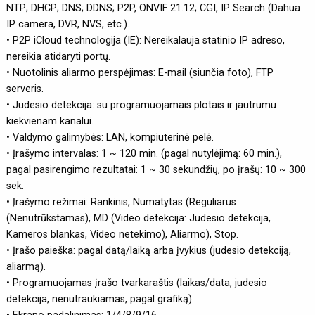
NTP; DHCP; DNS; DDNS; P2P, ONVIF 21.12; CGI, IP Search (Dahua
IP camera, DVR, NVS, etc.).
• P2P iCloud technologija (IE): Nereikalauja statinio IP adreso,
nereikia atidaryti portų.
• Nuotolinis aliarmo perspėjimas: E-mail (siunčia foto), FTP
serveris.
• Judesio detekcija: su programuojamais plotais ir jautrumu
kiekvienam kanalui.
• Valdymo galimybės: LAN, kompiuterinė pelė.
• Įrašymo intervalas: 1 ~ 120 min. (pagal nutylėjimą: 60 min.),
pagal pasirengimo rezultatai: 1 ~ 30 sekundžių, po įrašų: 10 ~ 300
sek.
• Įrašymo režimai: Rankinis, Numatytas (Reguliarus
(Nenutrūkstamas), MD (Video detekcija: Judesio detekcija,
Kameros blankas, Video netekimo), Aliarmo), Stop.
• Įrašo paieška: pagal datą/laiką arba įvykius (judesio detekciją,
aliarmą).
• Programuojamas įrašo tvarkaraštis (laikas/data, judesio
detekcija, nenutraukiamas, pagal grafiką).