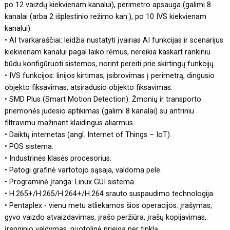
po 12 vaizdų kiekvienam kanalui), perimetro apsauga (galimi 8
kanalai (arba 2 išplėstinio režimo kan.), po 10 IVS kiekvienam
kanalui).
• AI tvarkaraščiai: leidžia nustatyti įvairias AI funkcijas ir scenarijus
kiekvienam kanalui pagal laiko rėmus, nereikia kaskart rankiniu
būdu konfigūruoti sistemos, norint pereiti prie skirtingų funkcijų.
• IVS funkcijos: linijos kirtimas, įsibrovimas į perimetrą, dingusio
objekto fiksavimas, atsiradusio objekto fiksavimas.
• SMD Plus (Smart Motion Detection): Žmonių ir transporto
priemonės judesio aptikimas (galimi 8 kanalai) su antriniu
filtravimu mažinant klaidingus aliarmus.
• Daiktų internetas (angl. Internet of Things – IoT).
• POS sistema.
• Industrinės klasės procesorius.
• Patogi grafinė vartotojo sąsaja, valdoma pele.
• Programinė įranga: Linux GUI sistema.
• H.265+/H.265/H.264+/H.264 srauto suspaudimo technologija.
• Pentaplex - vienu metu atliekamos šios operacijos: įrašymas,
gyvo vaizdo atvaizdavimas, įrašo peržiūra, įrašų kopijavimas,
įrenginio valdymas, nuotolinė prieiga per tinklą.