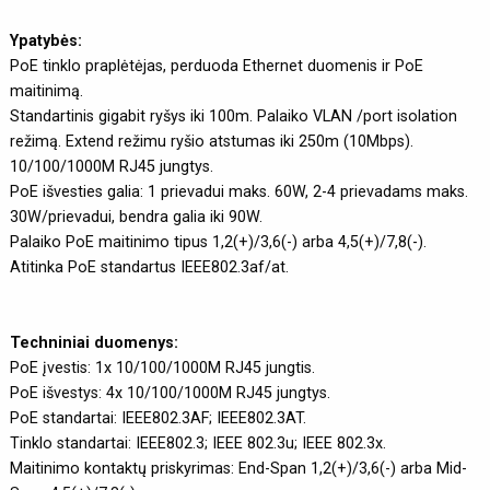
Ypatybės:
PoE tinklo praplėtėjas, perduoda Ethernet duomenis ir PoE
maitinimą.
Standartinis gigabit ryšys iki 100m. Palaiko VLAN /port isolation
režimą. Extend režimu ryšio atstumas iki 250m (10Mbps).
10/100/1000M RJ45 jungtys.
PoE išvesties galia: 1 prievadui maks. 60W, 2-4 prievadams maks.
30W/prievadui, bendra galia iki 90W.
Palaiko PoE maitinimo tipus 1,2(+)/3,6(-) arba 4,5(+)/7,8(-).
Atitinka PoE standartus IEEE802.3af/at.
Techniniai duomenys:
PoE įvestis: 1x 10/100/1000M RJ45 jungtis.
PoE išvestys: 4x 10/100/1000M RJ45 jungtys.
PoE standartai: IEEE802.3AF; IEEE802.3AT.
Tinklo standartai: IEEE802.3; IEEE 802.3u; IEEE 802.3x.
Maitinimo kontaktų priskyrimas: End-Span 1,2(+)/3,6(-) arba Mid-