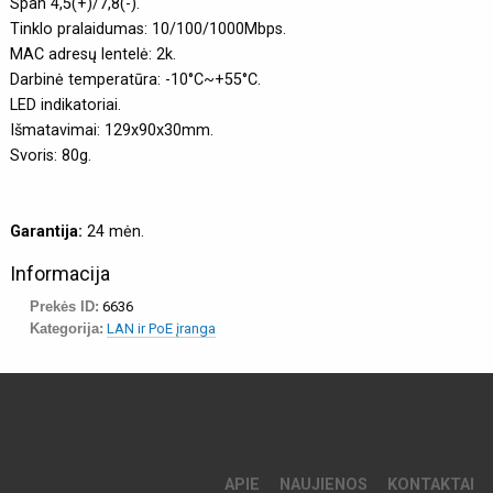
Span 4,5(+)/7,8(-).
Tinklo pralaidumas: 10/100/1000Mbps.
MAC adresų lentelė: 2k.
Darbinė temperatūra: -10°C~+55°C.
LED indikatoriai.
Išmatavimai: 129x90x30mm.
Svoris: 80g.
Garantija:
24 mėn.
Informacija
Prekės ID:
6636
Kategorija:
LAN ir PoE įranga
APIE
NAUJIENOS
KONTAKTAI