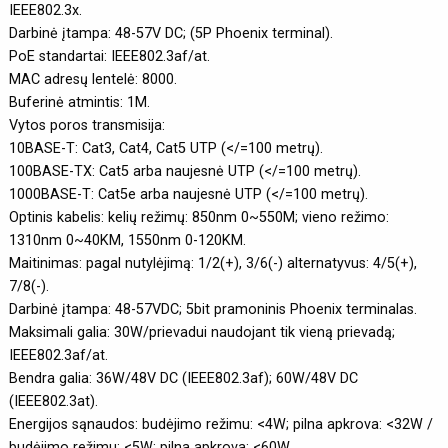
IEEE802.3x.
Darbinė įtampa: 48-57V DC; (5P Phoenix terminal).
PoE standartai: IEEE802.3af/at.
MAC adresų lentelė: 8000.
Buferinė atmintis: 1M.
Vytos poros transmisija:
10BASE-T: Cat3, Cat4, Cat5 UTP (</=100 metrų).
100BASE-TX: Cat5 arba naujesnė UTP (</=100 metrų).
1000BASE-T: Cat5e arba naujesnė UTP (</=100 metrų).
Optinis kabelis: kelių režimų: 850nm 0~550M; vieno režimo:
1310nm 0~40KM, 1550nm 0-120KM.
Maitinimas: pagal nutylėjimą: 1/2(+), 3/6(-) alternatyvus: 4/5(+),
7/8(-).
Darbinė įtampa: 48-57VDC; 5bit pramoninis Phoenix terminalas.
Maksimali galia: 30W/prievadui naudojant tik vieną prievadą;
IEEE802.3af/at.
Bendra galia: 36W/48V DC (IEEE802.3af); 60W/48V DC
(IEEE802.3at).
Energijos sąnaudos: budėjimo režimu: <4W; pilna apkrova: <32W /
budėjimo režimu: <5W; pilna apkrova: <60W.