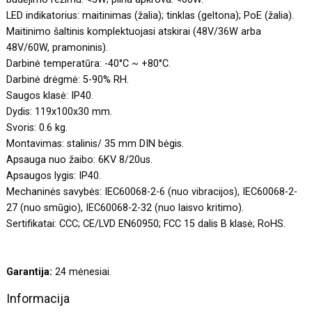
LED indikatorius: maitinimas (žalia); tinklas (geltona); PoE (žalia).
Maitinimo šaltinis komplektuojasi atskirai (48V/36W arba
48V/60W, pramoninis).
Darbinė temperatūra: -40°C ~ +80°C.
Darbinė drėgmė: 5-90% RH.
Saugos klasė: IP40.
Dydis: 119x100x30 mm.
Svoris: 0.6 kg.
Montavimas: stalinis/ 35 mm DIN bėgis.
Apsauga nuo žaibo: 6KV 8/20us.
Apsaugos lygis: IP40.
Mechaninės savybės: IEC60068-2-6 (nuo vibracijos), IEC60068-2-
27 (nuo smūgio), IEC60068-2-32 (nuo laisvo kritimo).
Sertifikatai: CCC; CE/LVD EN60950; FCC 15 dalis B klasė; RoHS.
Garantija:
24 mėnesiai.
Informacija