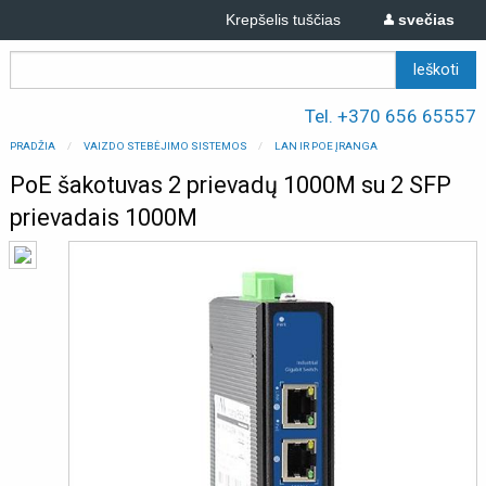
Krepšelis tuščias
svečias
Tel. +370 656 65557
PRADŽIA
VAIZDO STEBĖJIMO SISTEMOS
LAN IR POE ĮRANGA
PoE šakotuvas 2 prievadų 1000M su 2 SFP
prievadais 1000M