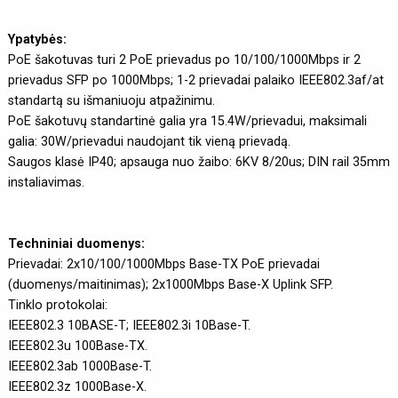
Ypatybės:
PoE šakotuvas turi 2 PoE prievadus po 10/100/1000Mbps ir 2
prievadus SFP po 1000Mbps; 1-2 prievadai palaiko IEEE802.3af/at
standartą su išmaniuoju atpažinimu.
PoE šakotuvų standartinė galia yra 15.4W/prievadui, maksimali
galia: 30W/prievadui naudojant tik vieną prievadą.
Saugos klasė IP40; apsauga nuo žaibo: 6KV 8/20us; DIN rail 35mm
instaliavimas.
Techniniai duomenys:
Prievadai: 2x10/100/1000Mbps Base-TX PoE prievadai
(duomenys/maitinimas); 2x1000Mbps Base-X Uplink SFP.
Tinklo protokolai:
IEEE802.3 10BASE-T; IEEE802.3i 10Base-T.
IEEE802.3u 100Base-TX.
IEEE802.3ab 1000Base-T.
IEEE802.3z 1000Base-X.