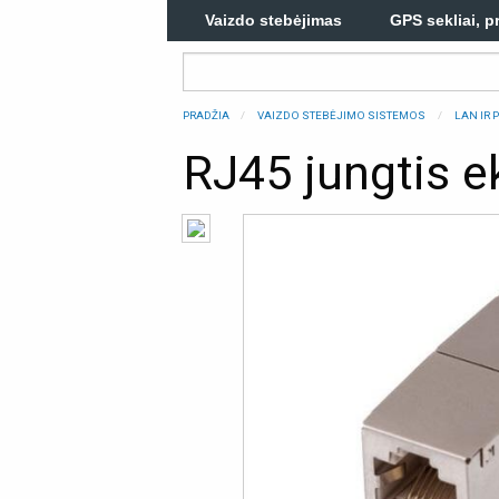
Vaizdo stebėjimas
GPS sekliai, p
PRADŽIA
VAIZDO STEBĖJIMO SISTEMOS
LAN IR 
RJ45 jungtis 