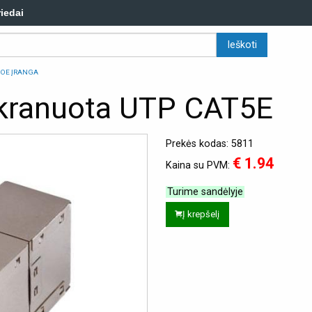
riedai
POE ĮRANGA
ekranuota UTP CAT5E
Prekės kodas: 5811
€ 1.94
Kaina su PVM:
Turime sandėlyje
Į krepšelį