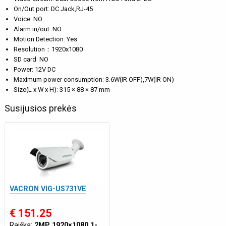
On/Out port: DC Jack,RJ-45
Voice: NO
Alarm in/out: NO
Motion Detection: Yes
Resolution：1920x1080
SD card: NO
Power: 12V DC
Maximum power consumption: 3.6W(IR OFF),7W(IR ON)
Size(L x W x H): 315 × 88 × 87 mm
Susijusios prekės
VACRON VIG-US731VE
€ 151.25
Raiška:
2MP 1920×1080 1-