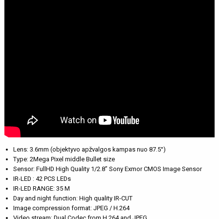
Lens: 3.6mm (objektyvo apžvalgos kampas nuo 87.5°)
Type: 2Mega Pixel middle Bullet size
Sensor: FullHD High Quality 1/2.8” Sony Exmor CMOS Image Sensor
IR-LED : 42 PCS LEDs
IR-LED RANGE: 35 M
Day and night function: High quality IR-CUT
Image compression format: JPEG / H.264
Video stream: Dual Codec from H.264 and JPEG