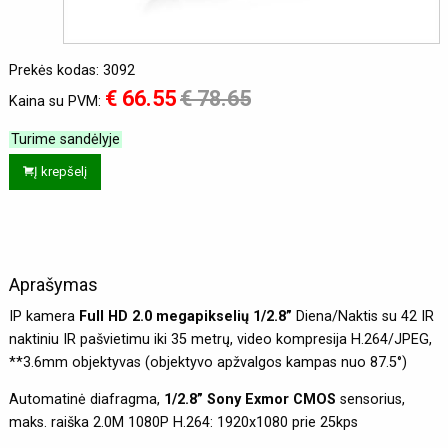
Prekės kodas: 3092
€ 66.55
€ 78.65
Kaina su PVM:
Turime sandėlyje
Į krepšelį
Aprašymas
IP kamera
Full HD 2.0 megapikselių 1/2.8”
Diena/Naktis su 42 IR
naktiniu IR pašvietimu iki 35 metrų, video kompresija H.264/JPEG,
**3.6mm objektyvas (objektyvo apžvalgos kampas nuo 87.5°)
Automatinė diafragma,
1/2.8” Sony Exmor CMOS
sensorius,
maks. raiška 2.0M 1080P H.264: 1920x1080 prie 25kps