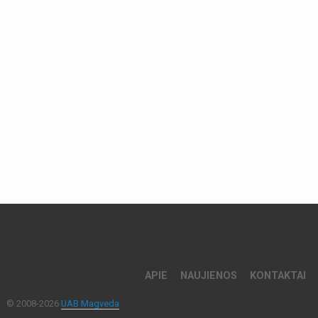
APIE
NAUJIENOS
KONTAKTAI
© 2008-2026
UAB Magveda