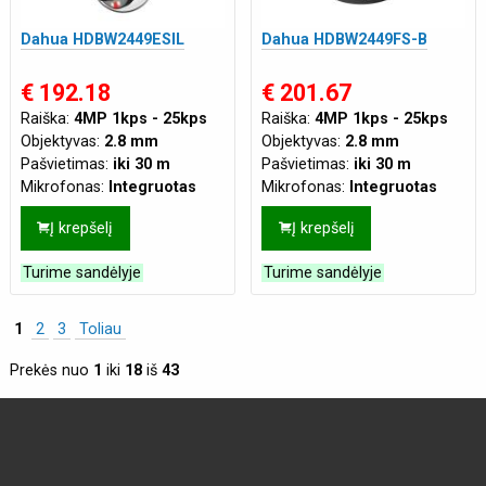
Dahua HDBW2449ESIL
Dahua HDBW2449FS-B
€ 192.18
€ 201.67
Raiška:
4MP 1kps - 25kps
Raiška:
4MP 1kps - 25kps
Objektyvas:
2.8 mm
Objektyvas:
2.8 mm
Pašvietimas:
iki 30 m
Pašvietimas:
iki 30 m
Mikrofonas:
Integruotas
Mikrofonas:
Integruotas
Į krepšelį
Į krepšelį
Turime sandėlyje
Turime sandėlyje
1
2
3
Toliau
Prekės nuo
1
iki
18
iš
43