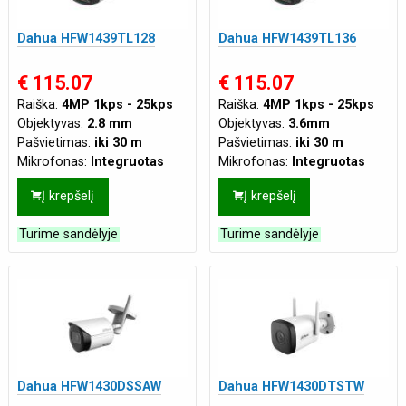
Dahua HFW1439TL128
Dahua HFW1439TL136
€ 115.07
€ 115.07
Raiška:
4MP 1kps - 25kps
Raiška:
4MP 1kps - 25kps
Objektyvas:
2.8 mm
Objektyvas:
3.6mm
Pašvietimas:
iki 30 m
Pašvietimas:
iki 30 m
Mikrofonas:
Integruotas
Mikrofonas:
Integruotas
Maitinimas:
DC12V
,
PoE
Maitinimas:
DC12V
,
PoE
Į krepšelį
Į krepšelį
(802.3af)
(802.3af)
Turime sandėlyje
Turime sandėlyje
Dahua HFW1430DSSAW
Dahua HFW1430DTSTW