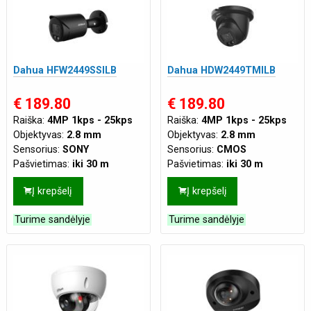
Dahua HFW2449SSILB
Dahua HDW2449TMILB
€ 189.80
€ 189.80
Raiška:
4MP 1kps - 25kps
Raiška:
4MP 1kps - 25kps
Objektyvas:
2.8 mm
Objektyvas:
2.8 mm
Sensorius:
SONY
Sensorius:
CMOS
Pašvietimas:
iki 30 m
Pašvietimas:
iki 30 m
Mikrofonas:
Integruotas
Mikrofonas:
Integruotas
Į krepšelį
Į krepšelį
Korpusas:
Cilindrinė
Korpusas:
Kupolinė
Atsparumas:
Tinka ir lauko
Maitinimas:
DC12V
,
PoE
Turime sandėlyje
Turime sandėlyje
sąlygoms
(802.3af)
Maitinimas:
DC12V
,
PoE
(802.3af)