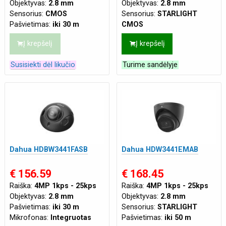
Objektyvas:
2.8 mm
Objektyvas:
2.8 mm
Sensorius:
CMOS
Sensorius:
STARLIGHT
Pašvietimas:
iki 30 m
CMOS
Mikrofonas:
Integruotas
Pašvietimas:
iki 30 m
Į krepšelį
Į krepšelį
Korpusas:
Kupolinė
Mikrofonas:
Integruotas
Maitinimas:
DC12V
,
PoE
Korpusas:
Kupolinė
Susisiekti dėl likučio
Turime sandėlyje
(802.3af)
Maitinimas:
DC12V
,
PoE
(802.3af)
Dahua HDBW3441FASB
Dahua HDW3441EMAB
€ 156.59
€ 168.45
Raiška:
4MP 1kps - 25kps
Raiška:
4MP 1kps - 25kps
Objektyvas:
2.8 mm
Objektyvas:
2.8 mm
Pašvietimas:
iki 30 m
Sensorius:
STARLIGHT
Mikrofonas:
Integruotas
Pašvietimas:
iki 50 m