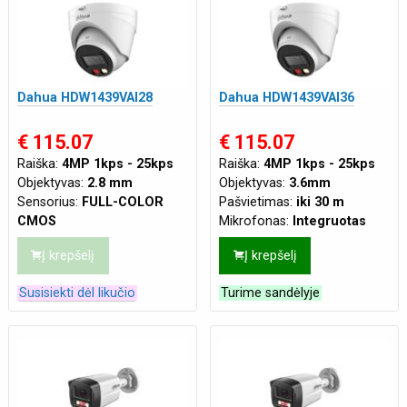
Dahua HDW1439VAI28
Dahua HDW1439VAI36
€ 115.07
€ 115.07
Raiška:
4MP 1kps - 25kps
Raiška:
4MP 1kps - 25kps
Objektyvas:
2.8 mm
Objektyvas:
3.6mm
Sensorius:
FULL-COLOR
Pašvietimas:
iki 30 m
CMOS
Mikrofonas:
Integruotas
Pašvietimas:
iki 30 m
Maitinimas:
DC12V
,
PoE
Į krepšelį
Į krepšelį
Mikrofonas:
Integruotas
(802.3af)
Maitinimas:
DC12V
,
PoE
Susisiekti dėl likučio
Turime sandėlyje
(802.3af)