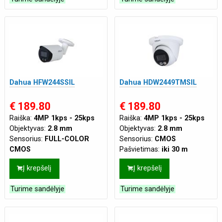
Maitinimas:
DC12V
,
PoE
(802.3af)
(802.3af)
Dahua HFW244SSIL
Dahua HDW2449TMSIL
€ 189.80
€ 189.80
Raiška:
4MP 1kps - 25kps
Raiška:
4MP 1kps - 25kps
Objektyvas:
2.8 mm
Objektyvas:
2.8 mm
Sensorius:
FULL-COLOR
Sensorius:
CMOS
CMOS
Pašvietimas:
iki 30 m
Pašvietimas:
iki 30 m
Mikrofonas:
Integruotas
Į krepšelį
Į krepšelį
Mikrofonas:
Integruotas
Korpusas:
Kupolinė
Korpusas:
Cilindrinė
Tinklo jungtis:
LAN
Turime sandėlyje
Turime sandėlyje
Tinklo jungtis:
LAN
Maitinimas:
DC12V
,
PoE
Maitinimas:
DC12V
,
PoE
(802.3af)
(802.3af)