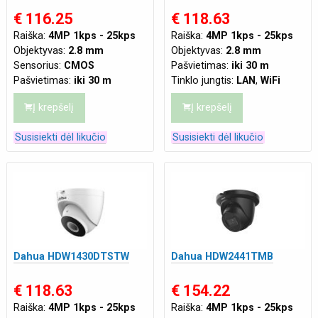
€ 116.25
€ 118.63
Raiška:
4MP 1kps - 25kps
Raiška:
4MP 1kps - 25kps
Objektyvas:
2.8 mm
Objektyvas:
2.8 mm
Sensorius:
CMOS
Pašvietimas:
iki 30 m
Pašvietimas:
iki 30 m
Tinklo jungtis:
LAN
,
Wi­Fi
Mikrofonas:
Integruotas
Maitinimas:
DC12V
Į krepšelį
Į krepšelį
Tinklo jungtis:
Wi­Fi
Maitinimas:
DC12V
Susisiekti dėl likučio
Susisiekti dėl likučio
Dahua HDW1430DTSTW
Dahua HDW2441TMB
€ 118.63
€ 154.22
Raiška:
4MP 1kps - 25kps
Raiška:
4MP 1kps - 25kps