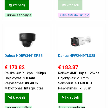
Korpusas:
Kupolinė
Mikrofonas:
Integruotas
Į krepšelį
Į krepšelį
Maitinimas:
DC12V
,
PoE
Tinklo jungtis:
LAN
(802.3af)
Maitinimas:
DC12V
,
PoE
Turime sandėlyje
Susisiekti dėl likučio
(802.3af)
Dahua HDBW3441EPSB
Dahua HFW2449TLS28
€ 170.82
€ 183.87
Raiška:
4MP 1kps - 25kps
Raiška:
4MP 1kps - 25kps
Objektyvas:
2.8 mm
Objektyvas:
2.8 mm
Pašvietimas:
iki 40 m
Sensorius:
STARLIGHT
Mikrofonas:
Integruotas
Pašvietimas:
iki 30 m
Atsparumas:
Tinka ir lauko
Mikrofonas:
mikrofonas ir
Į krepšelį
Į krepšelį
sąlygoms
garsiakalbis
Tinklo jungtis:
LAN
Maitinimas:
DC12V
,
PoE
Turime sandėlyje
Turime sandėlyje