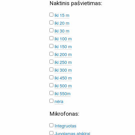
Naktinis pašvietimas:
iki 15 m
iki 20 m
iki 30 m
iki 100 m
iki 150 m
iki 200 m
iki 250 m
iki 300 m
iki 450 m
iki 500 m
iki 550m
nėra
Mikrofonas:
Integruotas
Jungiamas atskirai