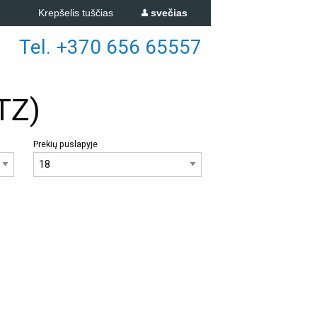
Krepšelis tuščias
svečias
Tel. +370 656 65557
TZ)
Prekių puslapyje