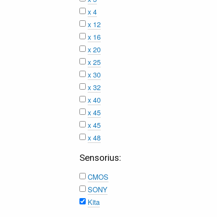
x 4
x 12
x 16
x 20
x 25
x 30
x 32
x 40
x 45
x 45
x 48
Sensorius:
CMOS
SONY
Kita