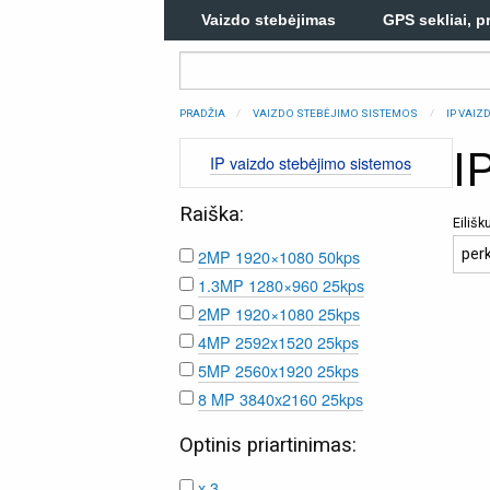
Vaizdo stebėjimas
GPS sekliai, p
PRADŽIA
VAIZDO STEBĖJIMO SISTEMOS
IP VAI
I
IP vaizdo stebėjimo sistemos
Raiška:
Eiliš
2MP 1920×1080 50kps
1.3MP 1280×960 25kps
2MP 1920×1080 25kps
4MP 2592x1520 25kps
5MP 2560x1920 25kps
8 MP 3840x2160 25kps
Optinis priartinimas:
x 3