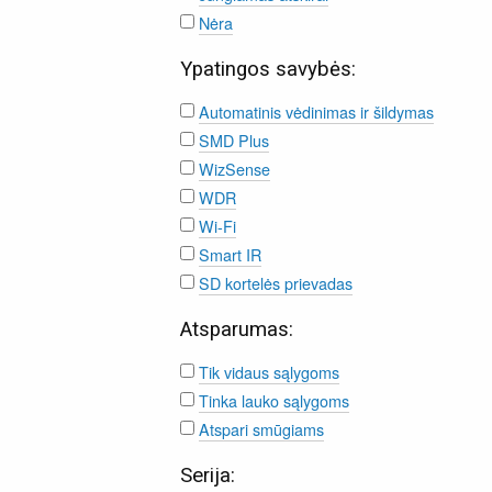
Nėra
Ypatingos savybės:
Automatinis vėdinimas ir šildymas
SMD Plus
WizSense
WDR
Wi-Fi
Smart IR
SD kortelės prievadas
Atsparumas:
Tik vidaus sąlygoms
Tinka lauko sąlygoms
Atspari smūgiams
Serija: