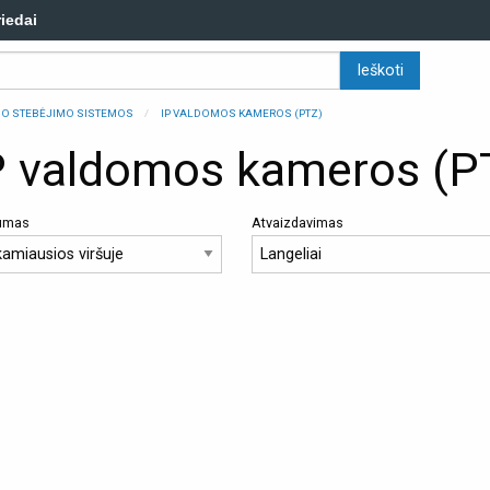
riedai
ZDO STEBĖJIMO SISTEMOS
IP VALDOMOS KAMEROS (PTZ)
P valdomos kameros (P
kumas
Atvaizdavimas