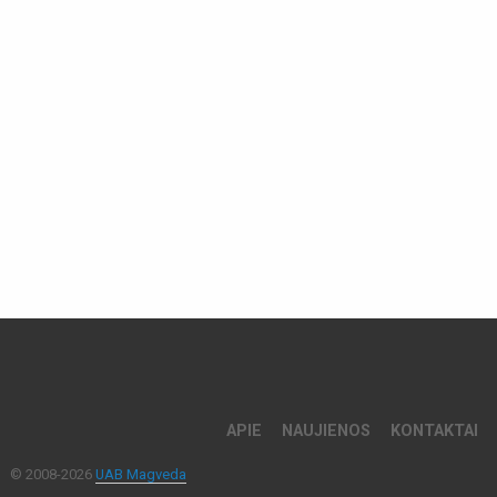
APIE
NAUJIENOS
KONTAKTAI
© 2008-2026
UAB Magveda