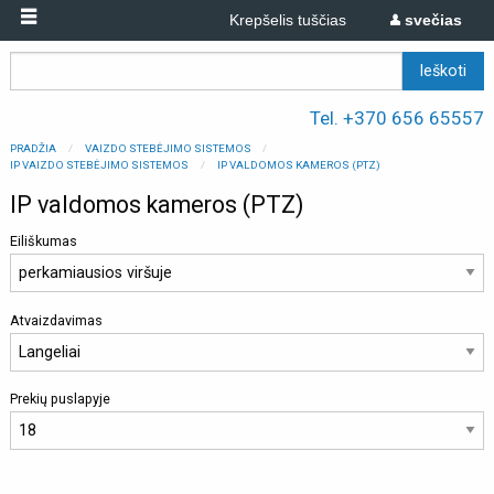
Krepšelis tuščias
svečias
Tel. +370 656 65557
PRADŽIA
VAIZDO STEBĖJIMO SISTEMOS
IP VAIZDO STEBĖJIMO SISTEMOS
IP VALDOMOS KAMEROS (PTZ)
IP valdomos kameros (PTZ)
Eiliškumas
Atvaizdavimas
Prekių puslapyje