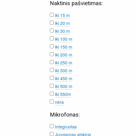
Naktinis pašvietimas:
iki 15 m
iki 20 m
iki 30 m
iki 100 m
iki 150 m
iki 200 m
iki 250 m
iki 300 m
iki 450 m
iki 500 m
iki 550m
nėra
Mikrofonas:
Integruotas
Jungiamas atskirai