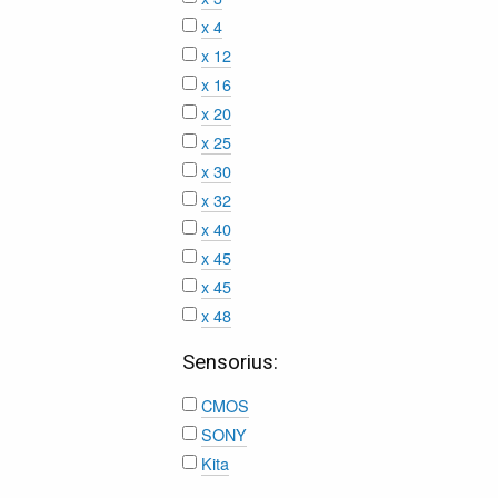
x 4
x 12
x 16
x 20
x 25
x 30
x 32
x 40
x 45
x 45
x 48
Sensorius:
CMOS
SONY
Kita