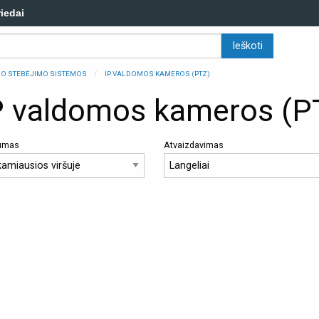
riedai
ZDO STEBĖJIMO SISTEMOS
IP VALDOMOS KAMEROS (PTZ)
P valdomos kameros (P
kumas
Atvaizdavimas