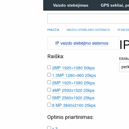
Vaizdo stebėjimas
GPS sekliai, p
PRADŽIA
VAIZDO STEBĖJIMO SISTEMOS
IP VAI
I
IP vaizdo stebėjimo sistemos
Raiška:
Eiliš
2MP 1920×1080 50kps
1.3MP 1280×960 25kps
2MP 1920×1080 25kps
4MP 2592x1520 25kps
5MP 2560x1920 25kps
8 MP 3840x2160 25kps
Optinis priartinimas:
x 3