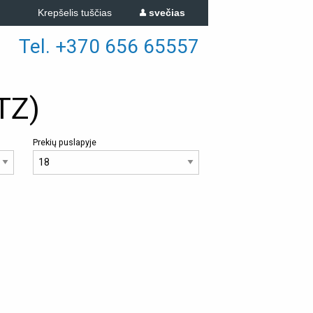
Krepšelis tuščias
svečias
Tel. +370 656 65557
TZ)
Prekių puslapyje