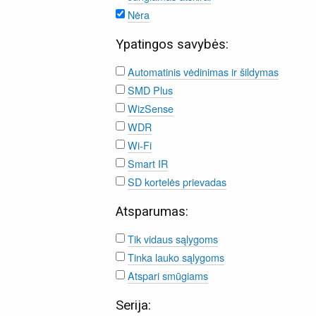
Nėra
Ypatingos savybės:
Automatinis vėdinimas ir šildymas
SMD Plus
WizSense
WDR
Wi-Fi
Smart IR
SD kortelės prievadas
Atsparumas:
Tik vidaus sąlygoms
Tinka lauko sąlygoms
Atspari smūgiams
Serija: