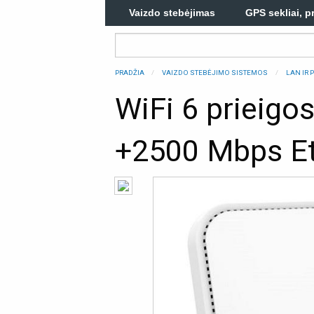
Vaizdo stebėjimas
GPS sekliai, p
PRADŽIA
VAIZDO STEBĖJIMO SISTEMOS
LAN IR 
WiFi 6 prieig
+2500 Mbps Et