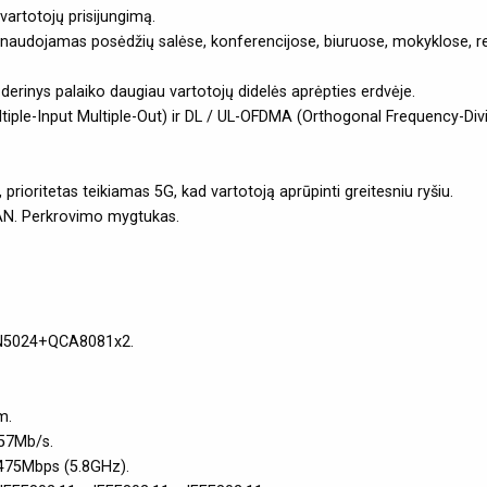
vartotojų prisijungimą.
ai naudojamas posėdžių salėse, konferencijose, biuruose, mokyklose, r
erinys palaiko daugiau vartotojų didelės aprėpties erdvėje.
le-Input Multiple-Out) ir DL / UL-OFDMA (Orthogonal Frequency-Divisi
prioritetas teikiamas 5G, kad vartotoją aprūpinti greitesniu ryšiu.
LAN. Perkrovimo mygtukas.
N5024+QCA8081x2.
m.
57Mb/s.
2475Mbps (5.8GHz).