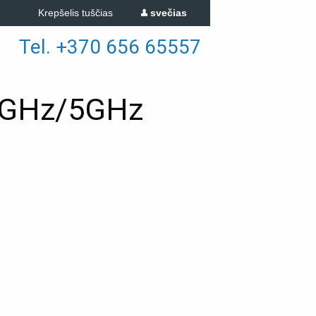
Krepšelis tuščias
svečias
Tel. +370 656 65557
.4GHz/5GHz