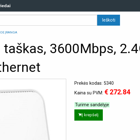
riedai
POE ĮRANGA
os taškas, 3600Mbps, 2
hernet
Prekės kodas: 5340
€ 272.84
Kaina su PVM:
Turime sandėlyje
Į krepšelį