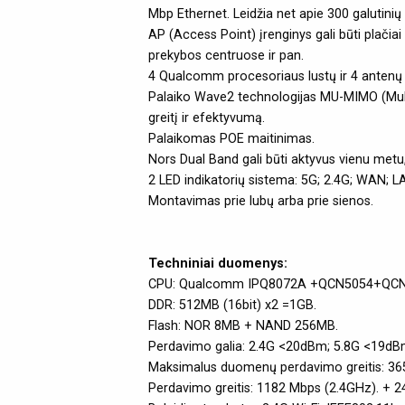
Mbp Ethernet. Leidžia net apie 300 galutinių 
AP (Access Point) įrenginys gali būti plači
prekybos centruose ir pan.
4 Qualcomm procesoriaus lustų ir 4 antenų d
Palaiko Wave2 technologijas MU-MIMO (Multip
greitį ir efektyvumą.
Palaikomas POE maitinimas.
Nors Dual Band gali būti aktyvus vienu metu, 
2 LED indikatorių sistema: 5G; 2.4G; WAN; 
Montavimas prie lubų arba prie sienos.
Techniniai duomenys:
CPU: Qualcomm IPQ8072A +QCN5054+QC
DDR: 512MB (16bit) x2 =1GB.
Flash: NOR 8MB + NAND 256MB.
Perdavimo galia: 2.4G <20dBm; 5.8G <19dB
Maksimalus duomenų perdavimo greitis: 36
Perdavimo greitis: 1182 Mbps (2.4GHz). + 