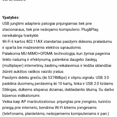
Ypatybės:
USB jungtimi adapteris patogiai prijungiamas tiek prie
stacionaraus, tiek prie nešiojamo kompiuterio. Plug&Play,
nereikalinga tvarkyklė.
Wi-Fi 6 kartos 802.11AX standartas pasižymi didesniu pralaidumu
ir sparta bei mažesnėmis elektros sąnaudomis.
Palaikoma MU-MIMO+OFDMA technologija, kuri žymiai pagerina
tinklo našumą ir efektyvumą, patenkina daugelio žaidėjų
(multiplayer) internetinių žaidimų reikalavimus ir leidžia sklandžiai
žiūrėti aukštos raiškos vaizdo įrašus.
Pasižymi dideliu greičiu (iki 5374Mbps) ir stipriu signalu. USB 3.0
padidina duomenų perdavimą iki 10 kartų, tinka ir USB 2.0 lizdams.
Stilingas, dulkėms atsparus dizainas, išsklaidantis šilumą. Su darbo
būsenos indikatoriumi.
Veikia kaip AP maršrutizatorius: prijungtas prie įrenginio, turinčio
prieigą prie interneto, bendrina Wi-Fi kitiems įrenginiams
(telefonams, planšetėms, nešiojamiems kompiuteriams ir pan.).