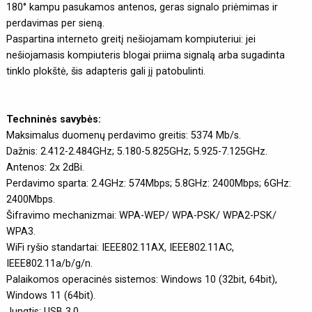
180° kampu pasukamos antenos, geras signalo priėmimas ir
perdavimas per sieną.
Paspartina interneto greitį nešiojamam kompiuteriui: jei
nešiojamasis kompiuteris blogai priima signalą arba sugadinta
tinklo plokštė, šis adapteris gali jį patobulinti.
Techninės savybės:
Maksimalus duomenų perdavimo greitis: 5374 Mb/s.
Dažnis: 2.412-2.484GHz; 5.180-5.825GHz; 5.925-7.125GHz.
Antenos: 2x 2dBi.
Perdavimo sparta: 2.4GHz: 574Mbps; 5.8GHz: 2400Mbps; 6GHz:
2400Mbps.
Šifravimo mechanizmai: WPA-WEP/ WPA-PSK/ WPA2-PSK/
WPA3.
WiFi ryšio standartai: IEEE802.11AX, IEEE802.11AC,
IEEE802.11a/b/g/n.
Palaikomos operacinės sistemos: Windows 10 (32bit, 64bit),
Windows 11 (64bit).
Jungtis: USB 3.0.