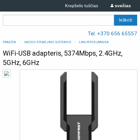
Krepšelis tuščias
svečias
Tel. +370 656 65557
PRADŽIA
VAIZDO STEBĖJIMO SISTEMOS
LAN IR POE ĮRANGA
WiFi-USB adapteris, 5374Mbps, 2.4GHz,
5GHz, 6GHz