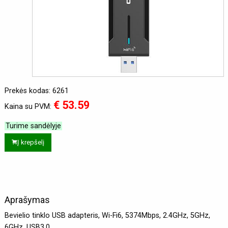
Prekės kodas: 6261
€ 53.59
Kaina su PVM:
Turime sandėlyje
Į krepšelį
Aprašymas
Bevielio tinklo USB adapteris, Wi-Fi6, 5374Mbps, 2.4GHz, 5GHz,
6GHz, USB3.0.