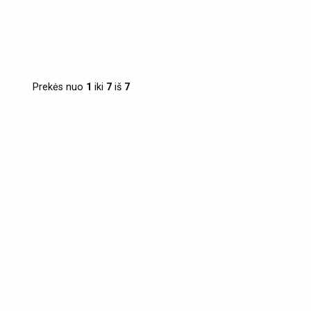
Prekės nuo
1
iki
7
iš
7