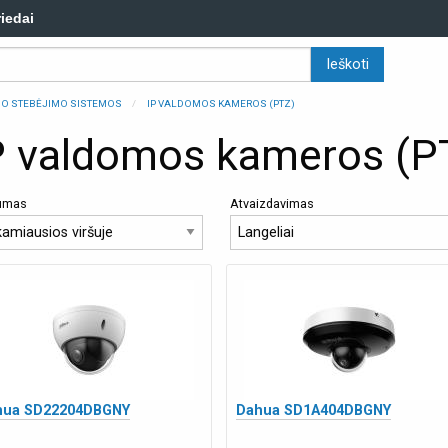
riedai
ZDO STEBĖJIMO SISTEMOS
IP VALDOMOS KAMEROS (PTZ)
P valdomos kameros (P
kumas
Atvaizdavimas
hua SD22204DBGNY
Dahua SD1A404DBGNY