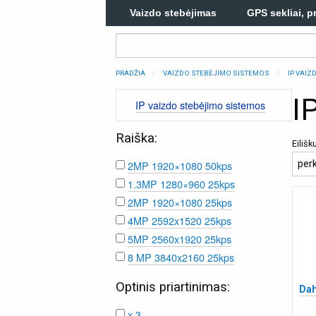
Vaizdo stebėjimas
GPS sekliai, p
PRADŽIA
VAIZDO STEBĖJIMO SISTEMOS
IP VAI
I
IP vaizdo stebėjimo sistemos
Raiška:
Eiliš
2MP 1920×1080 50kps
1.3MP 1280×960 25kps
2MP 1920×1080 25kps
4MP 2592x1520 25kps
5MP 2560x1920 25kps
8 MP 3840x2160 25kps
Optinis priartinimas:
Da
x 3