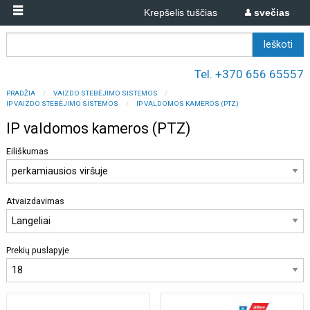
Krepšelis tuščias
svečias
Tel. +370 656 65557
PRADŽIA
VAIZDO STEBĖJIMO SISTEMOS
IP VAIZDO STEBĖJIMO SISTEMOS
IP VALDOMOS KAMEROS (PTZ)
IP valdomos kameros (PTZ)
Eiliškumas
Atvaizdavimas
Prekių puslapyje