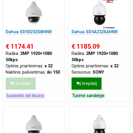
Dahua SD50232GBHNR
Dahua SD5A232XAHNR
€ 1174.41
€ 1185.09
Raiška:
2MP 1920×1080
Raiška:
2MP 1920×1080
50kps
50kps
Optinis priartinimas:
x 32
Optinis priartinimas:
x 32
Naktinis pašvietimas:
iki 150
Sensorius:
SONY
m
Naktinis pašvietimas:
iki 150
Į krepšelį
Į krepšelį
Maitinimas:
AC 24V
,
PoE+
m
(802.3at)
Procesorius:
Ambarella
Susisiekti dėl likučio
Turime sandėlyje
DSP
Atsparumas:
Tinka lauko
sąlygoms
Tinklo jungtis:
LAN
Maitinimas:
AC 24V/3A
,
PoE+ (802.3at)