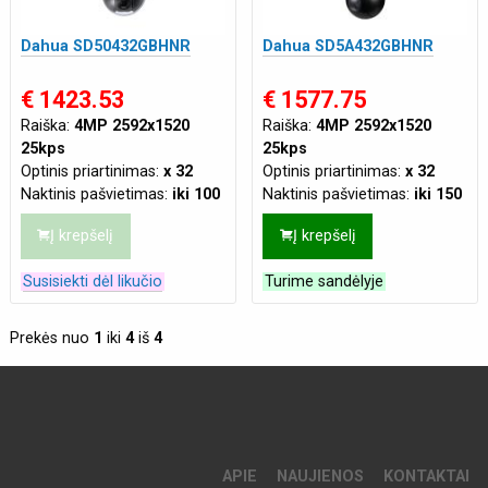
Dahua SD50432GBHNR
Dahua SD5A432GBHNR
€ 1423.53
€ 1577.75
Raiška:
4MP 2592x1520
Raiška:
4MP 2592x1520
25kps
25kps
Optinis priartinimas:
x 32
Optinis priartinimas:
x 32
Naktinis pašvietimas:
iki 100
Naktinis pašvietimas:
iki 150
m
m
Į krepšelį
Į krepšelį
Maitinimas:
AC 24V/2.2A
Tinklo jungtis:
LAN
(±10%)
,
PoE+ (802.3at)
Maitinimas:
PoE(802.3af 48
Susisiekti dėl likučio
Turime sandėlyje
VDC)
Prekės nuo
1
iki
4
iš
4
APIE
NAUJIENOS
KONTAKTAI