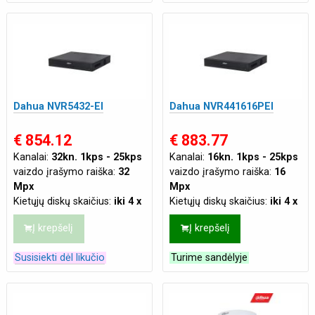
PoE sąsajos:
16
Video jungtys:
HDMI
,
VGA
Dahua NVR5432-EI
Dahua NVR441616PEI
€ 854.12
€ 883.77
Kanalai:
32kn. 1kps - 25kps
Kanalai:
16kn. 1kps - 25kps
vaizdo įrašymo raiška:
32
vaizdo įrašymo raiška:
16
Mpx
Mpx
Kietųjų diskų skaičius:
iki 4 x
Kietųjų diskų skaičius:
iki 4 x
3.5"
3.5"
Į krepšelį
Į krepšelį
Maks. duomenų srautas:
iki
Maks. duomenų srautas:
iki
384Mbps
256Mbps
Susisiekti dėl likučio
Turime sandėlyje
Savybės:
AI (Žmogaus
Savybės:
AI (Žmogaus
veido aptikimo funkcija)
,
veido aptikimo funkcija)
,
IVS funkcijos
,
SMD Plus
IVS funkcijos
,
SMD Plus
(Smart Motion Detection)
(Smart Motion Detection)