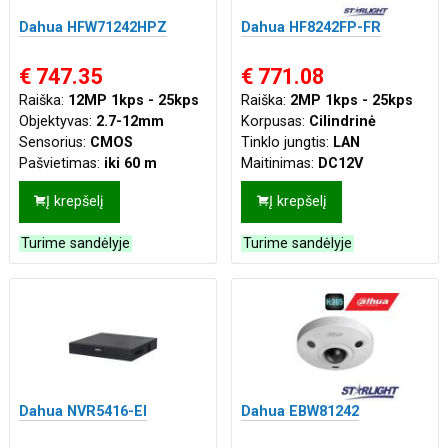
Dahua HFW71242HPZ
Dahua HF8242FP-FR
€ 747.35
€ 771.08
Raiška:
12MP 1kps - 25kps
Raiška:
2MP 1kps - 25kps
Objektyvas:
2.7-12mm
Korpusas:
Cilindrinė
Sensorius:
CMOS
Tinklo jungtis:
LAN
Pašvietimas:
iki 60 m
Maitinimas:
DC12V
Korpusas:
Cilindrinė
Į krepšelį
Į krepšelį
Atsparumas:
Tinka ir lauko
sąlygoms
Turime sandėlyje
Turime sandėlyje
Tinklo jungtis:
LAN
Maitinimas:
PoE+ (802.3at)
,
DC12V
,
AC24V
,
DC24V
Dahua NVR5416-EI
Dahua EBW81242