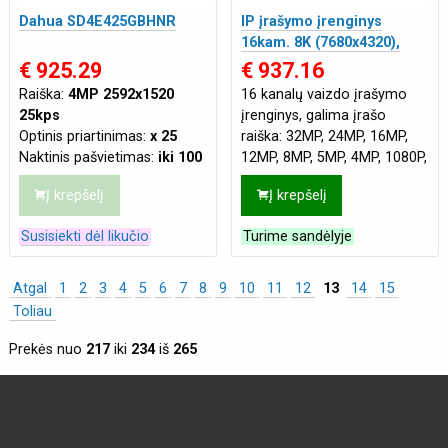
Dahua SD4E425GBHNR
IP įrašymo įrenginys
16kam. 8K (7680x4320),
4HDD 26TB, 448Mbps,
€ 925.29
€ 937.16
H.265/H.264, 2HDMI
Raiška:
4MP 2592x1520
16 kanalų vaizdo įrašymo
25kps
įrenginys, galima įrašo
Optinis priartinimas:
x 25
raiška: 32MP, 24MP, 16MP,
Naktinis pašvietimas:
iki 100
12MP, 8MP, 5MP, 4MP, 1080P,
m
720P, kadrų skaičius
Į krepšelį
Į krepšelį
Tinklo jungtis:
LAN
neribojamas, maksimalus
Maitinimas:
DC 12V 3A
,
duomenų srauto greit
Susisiekti dėl likučio
Turime sandėlyje
PoE(802.3af 48 VDC)
Atgal
1
2
3
4
5
6
7
8
9
10
11
12
13
14
15
Toliau
Prekės nuo
217
iki
234
iš
265