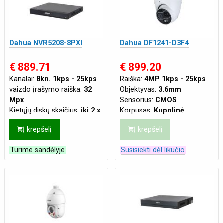
Video jungtys:
HDMI
,
VGA
PoE sąsajos:
16
Video jungtys:
HDMI
Dahua NVR5208-8PXI
Dahua DF1241-D3F4
€ 889.71
€ 899.20
Kanalai:
8kn. 1kps - 25kps
Raiška:
4MP 1kps - 25kps
vaizdo įrašymo raiška:
32
Objektyvas:
3.6mm
Mpx
Sensorius:
CMOS
Kietųjų diskų skaičius:
iki 2 x
Korpusas:
Kupolinė
3.5''
Atsparumas:
Tinka ir lauko
Į krepšelį
Į krepšelį
Maks. duomenų srautas:
iki
sąlygoms
512Mbps
Tinklo jungtis:
LAN
Turime sandėlyje
Susisiekti dėl likučio
Savybės:
AI (Žmogaus
Maitinimas:
DC12V
,
PoE
veido aptikimo funkcija)
,
(802.3af)
IVS funkcijos
,
SMD Plus
(Smart Motion Detection)
PoE sąsajos:
8