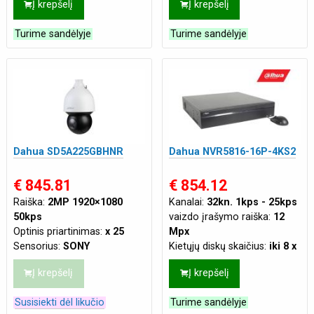
Į krepšelį
Į krepšelį
neribojamas, maksimalus
Tinklo jungtis:
LAN
duomenų srauto greiti
Maitinimas:
PoE(802.3af 48
Turime sandėlyje
Turime sandėlyje
VDC)
,
DC 12V 2A
Dahua SD5A225GBHNR
Dahua NVR5816-16P-4KS2
€ 845.81
€ 854.12
Raiška:
2MP 1920×1080
Kanalai:
32kn. 1kps - 25kps
50kps
vaizdo įrašymo raiška:
12
Optinis priartinimas:
x 25
Mpx
Sensorius:
SONY
Kietųjų diskų skaičius:
iki 8 x
Naktinis pašvietimas:
iki 150
3.5"
Į krepšelį
Į krepšelį
m
Maks. duomenų srautas:
iki
Maitinimas:
PoE+ (802.3at)
320Mbps
Susisiekti dėl likučio
Turime sandėlyje
Savybės:
IVS funkcijos