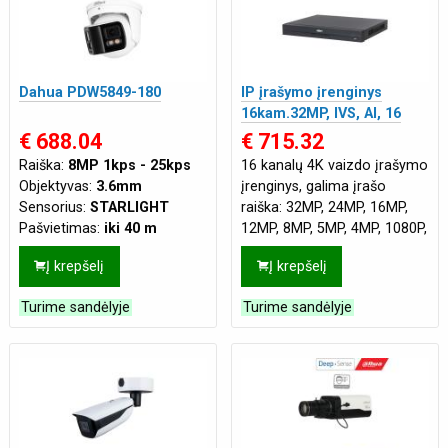
Dahua PDW5849-180
IP įrašymo įrenginys
16kam.32MP, IVS, AI, 16
PoE, 448Mbps, H.265+,
€ 688.04
€ 715.32
veido atpažinimo funkcija
Raiška:
8MP 1kps - 25kps
16 kanalų 4K vaizdo įrašymo
Objektyvas:
3.6mm
įrenginys, galima įrašo
Sensorius:
STARLIGHT
raiška: 32MP, 24MP, 16MP,
Pašvietimas:
iki 40 m
12MP, 8MP, 5MP, 4MP, 1080P,
Mikrofonas:
Integruotas
720P, kadrų skaičius
Į krepšelį
Į krepšelį
Tinklo jungtis:
LAN
neribojamas, maksimalus
Maitinimas:
DC12V
,
PoE
duomenų srauto gr
Turime sandėlyje
Turime sandėlyje
(802.3af)