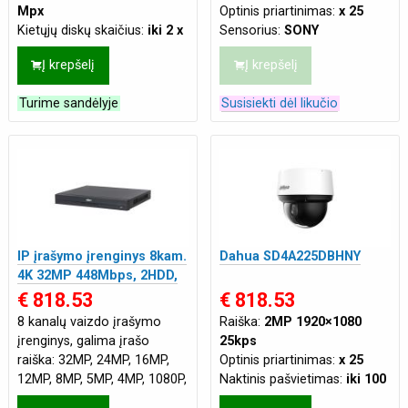
Mpx
Optinis priartinimas:
x 25
Kietųjų diskų skaičius:
iki 2 x
Sensorius:
SONY
3.5''
Naktinis pašvietimas:
iki 100
Į krepšelį
Į krepšelį
Maks. duomenų srautas:
iki
m
512Mbps
Atsparumas:
Tinka lauko
Turime sandėlyje
Susisiekti dėl likučio
Savybės:
AI (Žmogaus
sąlygoms
veido aptikimo funkcija)
,
Tinklo jungtis:
LAN
IVS funkcijos
,
SMD Plus
Maitinimas:
DC 12V 3A
,
(Smart Motion Detection)
PoE+ (802.3at)
IP įrašymo įrenginys 8kam.
Dahua SD4A225DBHNY
4K 32MP 448Mbps, 2HDD,
8 ePoE sąsajos, AI, H.265+,
€ 818.53
€ 818.53
IVS
8 kanalų vaizdo įrašymo
Raiška:
2MP 1920×1080
įrenginys, galima įrašo
25kps
raiška: 32MP, 24MP, 16MP,
Optinis priartinimas:
x 25
12MP, 8MP, 5MP, 4MP, 1080P,
Naktinis pašvietimas:
iki 100
720P, kadrų skaičius
m