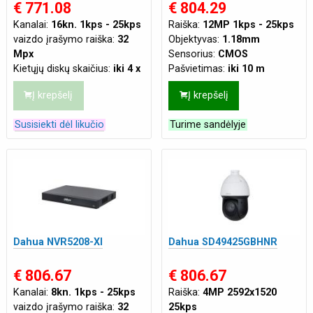
€ 771.08
€ 804.29
Kanalai:
16kn. 1kps - 25kps
Raiška:
12MP 1kps - 25kps
vaizdo įrašymo raiška:
32
Objektyvas:
1.18mm
Mpx
Sensorius:
CMOS
Kietųjų diskų skaičius:
iki 4 x
Pašvietimas:
iki 10 m
3.5"
Mikrofonas:
Integruotas
Į krepšelį
Į krepšelį
Maks. duomenų srautas:
iki
Korpusas:
Kupolinė
384Mbps
Atsparumas:
Tinka ir lauko
Susisiekti dėl likučio
Turime sandėlyje
Savybės:
AI (Žmogaus
sąlygoms
veido aptikimo funkcija)
,
Tinklo jungtis:
LAN
IVS funkcijos
,
SMD Plus
Maitinimas:
DC12V
,
PoE
(Smart Motion Detection)
(802.3af)
Video jungtys:
VGA
,
HDMI
Dahua NVR5208-XI
Dahua SD49425GBHNR
€ 806.67
€ 806.67
Kanalai:
8kn. 1kps - 25kps
Raiška:
4MP 2592x1520
vaizdo įrašymo raiška:
32
25kps