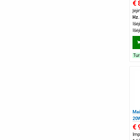
€ 
Įėj
Hz.
Išė
Išė
Tur
Mai
20W
€ 
Imp