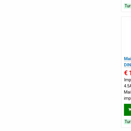
Tur
Mai
DIN
€ 
Imp
4.5
Mait
impu
tvi
Aps
Tur