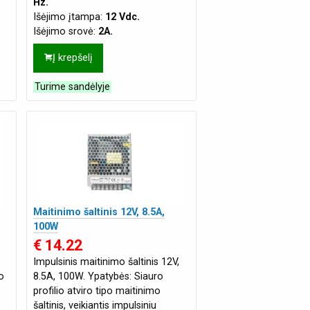
Hz.
Išėjimo įtampa:
12 Vdc.
Išėjimo srovė:
2A.
fil
Į krepšelį
Turime sandėlyje
Maitinimo šaltinis 12V, 8.5A,
100W
€ 14.22
Impulsinis maitinimo šaltinis 12V,
o
8.5A, 100W. Ypatybės: Siauro
profilio atviro tipo maitinimo
šaltinis, veikiantis impulsiniu