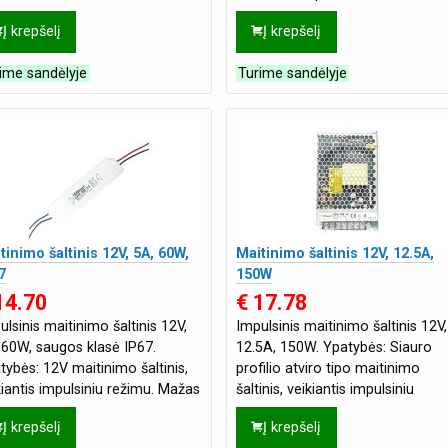
Miniatiūrinis dydis, 1U profilis
Į krepšelį
Į krepšelį
ime sandėlyje
Turime sandėlyje
tinimo šaltinis 12V, 5A, 60W,
Maitinimo šaltinis 12V, 12.5A,
7
150W
14.70
€ 17.78
ulsinis maitinimo šaltinis 12V,
Impulsinis maitinimo šaltinis 12V,
 60W, saugos klasė IP67.
12.5A, 150W. Ypatybės: Siauro
tybės: 12V maitinimo šaltinis,
profilio atviro tipo maitinimo
kiantis impulsiniu režimu. Mažas
šaltinis, veikiantis impulsiniu
s, mažas svoris, didelis ef
režimu. 1U profilis, mažas svoris,
Į krepšelį
Į krepšelį