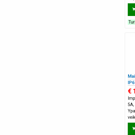
Tur
Mai
IP6
€ 
Imp
5A,
Ypa
vei
tūri