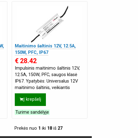
W,
Maitinimo šaltinis 12V, 12.5A,
150W, PFC, IP67
€ 28.42
Impulsinis maitinimo šaltinis 12V,
12.5A, 150W, PFC, saugos klasė
IP67. Ypatybės: Universalus 12V
maitinimo šaltinis, veikiantis
.
impulsiniu režimu. Įmontuota PFC
Į krepšelį
(g
Turime sandėlyje
Prekės nuo
1
iki
18
iš
27