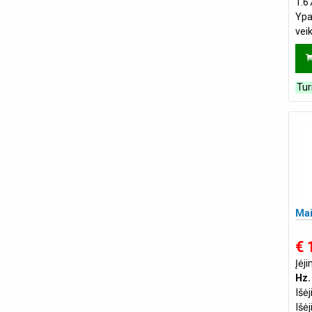
1.6
Ypa
vei
tūri
Tur
Mai
€ 
Įėj
Hz.
Išė
Išė