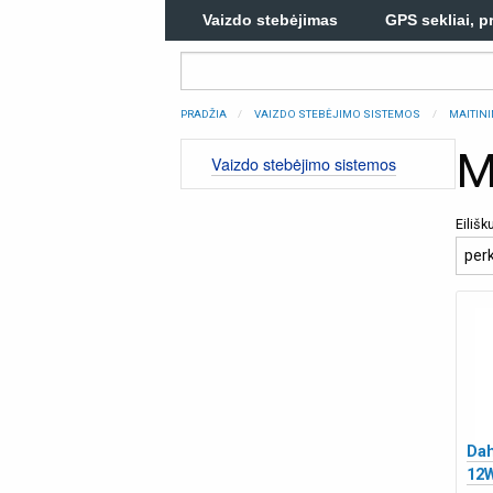
Vaizdo stebėjimas
GPS sekliai, p
PRADŽIA
VAIZDO STEBĖJIMO SISTEMOS
MAITINI
M
Vaizdo stebėjimo sistemos
Eiliš
Dah
12W