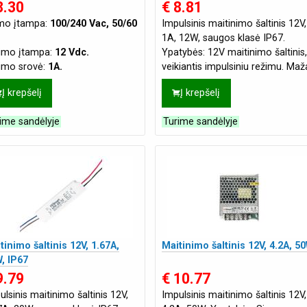
8.30
€ 8.81
imo įtampa:
100/240 Vac, 50/60
Impulsinis maitinimo šaltinis 12V,
1A, 12W, saugos klasė IP67.
jimo įtampa:
12 Vdc.
Ypatybės: 12V maitinimo šaltinis,
jimo srovė:
1A.
veikiantis impulsiniu režimu. Maž
tūris, mažas svoris, didelis ef
Į krepšelį
Į krepšelį
ime sandėlyje
Turime sandėlyje
tinimo šaltinis 12V, 1.67A,
Maitinimo šaltinis 12V, 4.2A, 5
, IP67
9.79
€ 10.77
ulsinis maitinimo šaltinis 12V,
Impulsinis maitinimo šaltinis 12V,