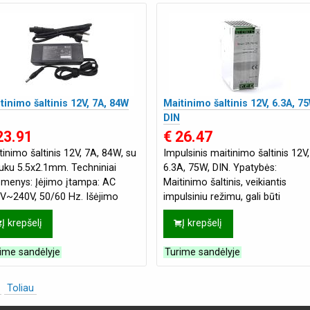
tinimo šaltinis 12V, 7A, 84W
Maitinimo šaltinis 12V, 6.3A, 75
DIN
23.91
€ 26.47
tinimo šaltinis 12V, 7A, 84W, su
Impulsinis maitinimo šaltinis 12V,
tuku 5.5x2.1mm. Techniniai
6.3A, 75W, DIN. Ypatybės:
menys: Įėjimo įtampa: AC
Maitinimo šaltinis, veikiantis
V~240V, 50/60 Hz. Išėjimo
impulsiniu režimu, gali būti
mpa: 12V. Išėjimo srovė: 7A;
tvirtinamas ant 35mm DIN bėgio
Į krepšelį
Į krepšelį
W
Apsauga: nu
ime sandėlyje
Turime sandėlyje
2
Toliau