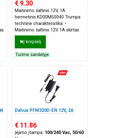
€ 9.30
Maitinimo šaltinis 12V, 1A
hermetinis KD00MS0040 Trumpa
techninė charakteristika: •
as
Maitinimo šaltinis 12V 1A skirtas
lauko sąlygom (pilnai hermetiškas)
Į krepšelį
• Hermetiškumo klasė I
Turime sandėlyje
0W
Dahua PFM320D-EN 12V, 2A
€ 11.86
Įėjimo įtampa:
100/240 Vac, 50/60