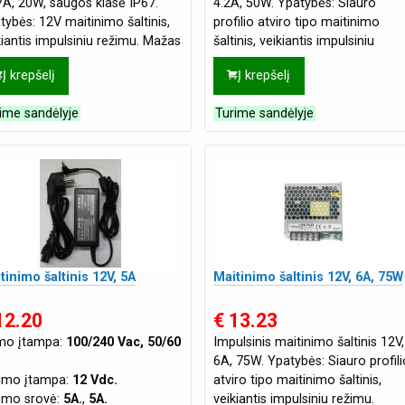
7A, 20W, saugos klasė IP67.
4.2A, 50W. Ypatybės: Siauro
tybės: 12V maitinimo šaltinis,
profilio atviro tipo maitinimo
kiantis impulsiniu režimu. Mažas
šaltinis, veikiantis impulsiniu
s, mažas svoris, didelis
režimu. Miniatiūrinis dydis, 1U pro
Į krepšelį
Į krepšelį
ime sandėlyje
Turime sandėlyje
tinimo šaltinis 12V, 5A
Maitinimo šaltinis 12V, 6A, 75W
12.20
€ 13.23
imo įtampa:
100/240 Vac, 50/60
Impulsinis maitinimo šaltinis 12V,
6A, 75W. Ypatybės: Siauro profili
jimo įtampa:
12 Vdc.
atviro tipo maitinimo šaltinis,
jimo srovė:
5A.
,
5A.
veikiantis impulsiniu režimu.