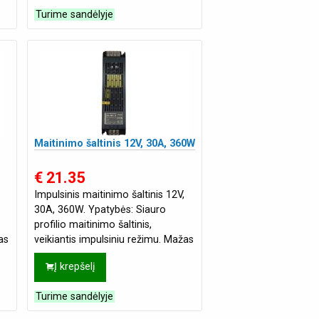
Turime sandėlyje
Maitinimo šaltinis 12V, 30A, 360W
€ 21.35
Impulsinis maitinimo šaltinis 12V,
30A, 360W. Ypatybės: Siauro
profilio maitinimo šaltinis,
as
veikiantis impulsiniu režimu. Mažas
tūris, mažas svoris, didelis efektyv
Į krepšelį
Turime sandėlyje