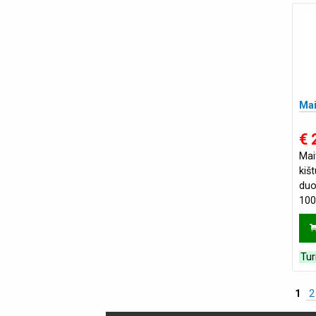
Mai
€ 
Mai
kiš
duo
100
įta
84
Tur
1