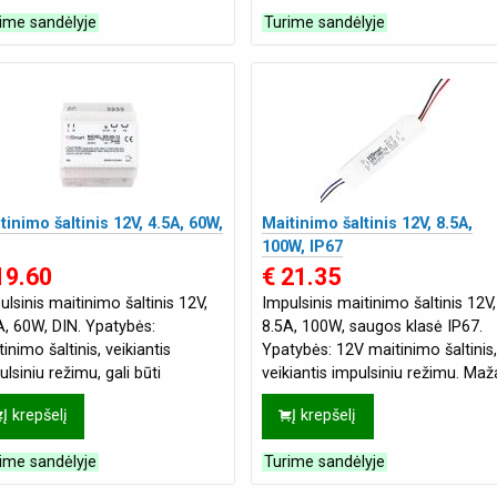
ime sandėlyje
Turime sandėlyje
tinimo šaltinis 12V, 4.5A, 60W,
Maitinimo šaltinis 12V, 8.5A,
100W, IP67
19.60
€ 21.35
ulsinis maitinimo šaltinis 12V,
Impulsinis maitinimo šaltinis 12V,
A, 60W, DIN. Ypatybės:
8.5A, 100W, saugos klasė IP67.
inimo šaltinis, veikiantis
Ypatybės: 12V maitinimo šaltinis,
lsiniu režimu, gali būti
veikiantis impulsiniu režimu. Maž
rtinamas ant 35mm DIN bėgio.
tūris, mažas svoris, didelis
Į krepšelį
Į krepšelį
auga: nu
ime sandėlyje
Turime sandėlyje