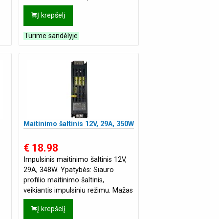
režimu. Miniatiūrinis dydis, 1U profi
Į krepšelį
Turime sandėlyje
Maitinimo šaltinis 12V, 29A, 350W
€ 18.98
Impulsinis maitinimo šaltinis 12V,
29A, 348W. Ypatybės: Siauro
profilio maitinimo šaltinis,
veikiantis impulsiniu režimu. Mažas
 d
tūris, mažas svoris, didelis efektyv
Į krepšelį