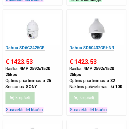
DSP
Atsparumas:
Tinka lauko
sąlygoms
Tinklo jungtis:
LAN
Maitinimas:
AC 24V/3A
,
PoE+ (802.3at)
Dahua SD6C3425GB
Dahua SD50432GBHNR
€ 1423.53
€ 1423.53
Raiška:
4MP 2592x1520
Raiška:
4MP 2592x1520
25kps
25kps
Optinis priartinimas:
x 25
Optinis priartinimas:
x 32
Sensorius:
SONY
Naktinis pašvietimas:
iki 100
Naktinis pašvietimas:
iki 150
m
Į krepšelį
Į krepšelį
m
Maitinimas:
AC 24V/2.2A
Tinklo jungtis:
LAN
(±10%)
,
PoE+ (802.3at)
Susisiekti dėl likučio
Susisiekti dėl likučio
Maitinimas:
PoE(802.3af 48
VDC)
,
DC 12V 3A