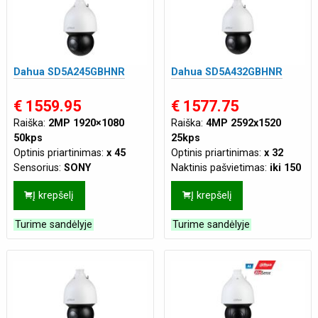
Dahua SD5A245GBHNR
Dahua SD5A432GBHNR
€ 1559.95
€ 1577.75
Raiška:
2MP 1920×1080
Raiška:
4MP 2592x1520
50kps
25kps
Optinis priartinimas:
x 45
Optinis priartinimas:
x 32
Sensorius:
SONY
Naktinis pašvietimas:
iki 150
Naktinis pašvietimas:
iki 150
m
Į krepšelį
Į krepšelį
m
Tinklo jungtis:
LAN
Tinklo jungtis:
LAN
Maitinimas:
PoE(802.3af 48
Turime sandėlyje
Turime sandėlyje
Maitinimas:
PoE(802.3af 48
VDC)
VDC)