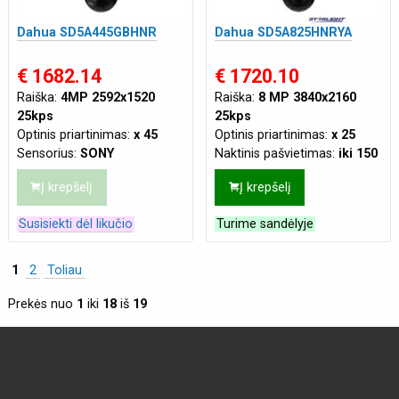
Dahua SD5A445GBHNR
Dahua SD5A825HNRYA
€ 1682.14
€ 1720.10
Raiška:
4MP 2592x1520
Raiška:
8 MP 3840x2160
25kps
25kps
Optinis priartinimas:
x 45
Optinis priartinimas:
x 25
Sensorius:
SONY
Naktinis pašvietimas:
iki 150
Naktinis pašvietimas:
iki 150
m
Į krepšelį
Į krepšelį
m
Tinklo jungtis:
LAN
Atsparumas:
Tinka lauko
Maitinimas:
AC 24V/3A
,
Susisiekti dėl likučio
Turime sandėlyje
sąlygoms
PoE+ (802.3at)
Maitinimas:
AC 24V
,
PoE+
(802.3at)
1
2
Toliau
Prekės nuo
1
iki
18
iš
19