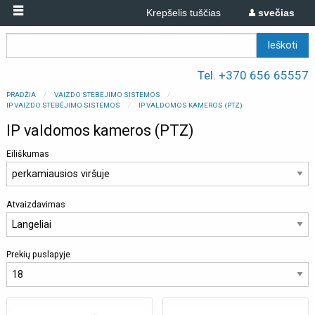
Krepšelis tuščias
svečias
Tel. +370 656 65557
PRADŽIA
VAIZDO STEBĖJIMO SISTEMOS
IP VAIZDO STEBĖJIMO SISTEMOS
IP VALDOMOS KAMEROS (PTZ)
IP valdomos kameros (PTZ)
Eiliškumas
Atvaizdavimas
Prekių puslapyje