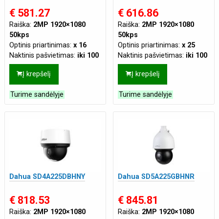
€ 581.27
€ 616.86
Raiška:
2MP 1920×1080
Raiška:
2MP 1920×1080
50kps
50kps
Optinis priartinimas:
x 16
Optinis priartinimas:
x 25
Naktinis pašvietimas:
iki 100
Naktinis pašvietimas:
iki 100
m
m
Į krepšelį
Į krepšelį
Tinklo jungtis:
LAN
Tinklo jungtis:
LAN
Maitinimas:
DC 12V 3A
,
Maitinimas:
DC 12V 3A
,
Turime sandėlyje
Turime sandėlyje
PoE(802.3af 48 VDC)
PoE(802.3af 48 VDC)
Dahua SD4A225DBHNY
Dahua SD5A225GBHNR
€ 818.53
€ 845.81
Raiška:
2MP 1920×1080
Raiška:
2MP 1920×1080