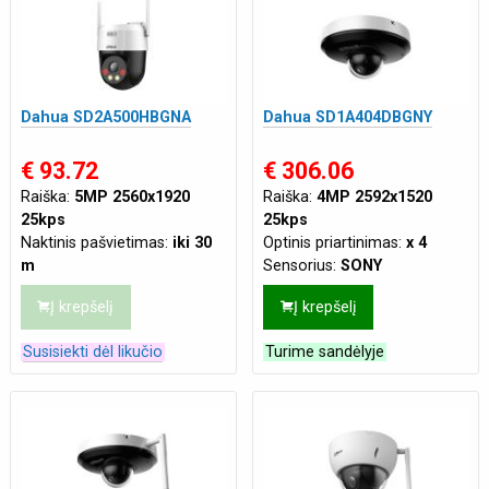
Dahua SD2A500HBGNA
Dahua SD1A404DBGNY
€ 93.72
€ 306.06
Raiška:
5MP 2560x1920
Raiška:
4MP 2592x1520
25kps
25kps
Naktinis pašvietimas:
iki 30
Optinis priartinimas:
x 4
m
Sensorius:
SONY
Mikrofonas:
Integruotas
Naktinis pašvietimas:
iki 20
Į krepšelį
Į krepšelį
Maitinimas:
DC 12V/1.5A
m
Tinklo jungtis:
LAN
Susisiekti dėl likučio
Turime sandėlyje
Maitinimas:
DC 12V 2A
,
PoE(802.3af 48 VDC)