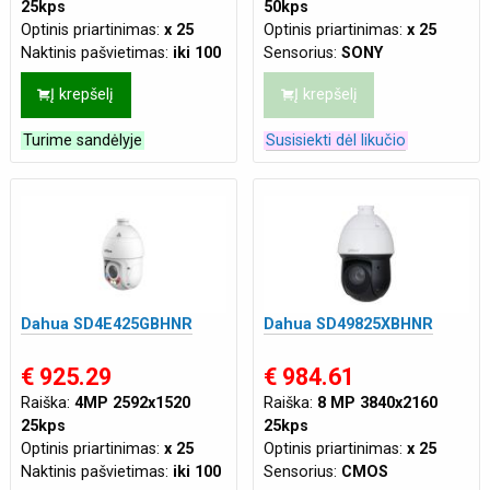
25kps
50kps
Optinis priartinimas:
x 25
Optinis priartinimas:
x 25
Naktinis pašvietimas:
iki 100
Sensorius:
SONY
m
Naktinis pašvietimas:
iki 150
Į krepšelį
Į krepšelį
Tinklo jungtis:
LAN
m
Maitinimas:
PoE(802.3af 48
Maitinimas:
PoE+ (802.3at)
Turime sandėlyje
Susisiekti dėl likučio
VDC)
,
DC 12V 2A
Dahua SD4E425GBHNR
Dahua SD49825XBHNR
€ 925.29
€ 984.61
Raiška:
4MP 2592x1520
Raiška:
8 MP 3840x2160
25kps
25kps
Optinis priartinimas:
x 25
Optinis priartinimas:
x 25
Naktinis pašvietimas:
iki 100
Sensorius:
CMOS