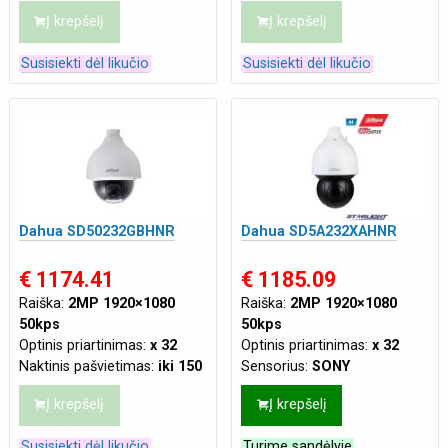
m
Naktinis pašvietimas:
iki 100
Į krepšelį
Į krepšelį
Tinklo jungtis:
LAN
m
Maitinimas:
DC 12V 3A
,
Mikrofonas:
Jungiamas
Susisiekti dėl likučio
Susisiekti dėl likučio
PoE(802.3af 48 VDC)
atskirai
Maitinimas:
DC 12V 3A
,
PoE+ (802.3at)
Dahua SD50232GBHNR
Dahua SD5A232XAHNR
€ 1174.41
€ 1185.09
Raiška:
2MP 1920×1080
Raiška:
2MP 1920×1080
50kps
50kps
Optinis priartinimas:
x 32
Optinis priartinimas:
x 32
Naktinis pašvietimas:
iki 150
Sensorius:
SONY
m
Naktinis pašvietimas:
iki 150
Į krepšelį
Į krepšelį
Maitinimas:
AC 24V
,
PoE+
m
(802.3at)
Procesorius:
Ambarella
Susisiekti dėl likučio
Turime sandėlyje