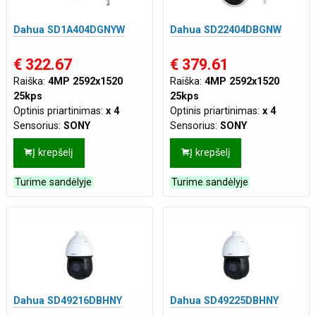
Dahua SD1A404DGNYW
Dahua SD22404DBGNW
€ 322.67
€ 379.61
Raiška:
4MP 2592x1520
Raiška:
4MP 2592x1520
25kps
25kps
Optinis priartinimas:
x 4
Optinis priartinimas:
x 4
Sensorius:
SONY
Sensorius:
SONY
Naktinis pašvietimas:
iki 20
Naktinis pašvietimas:
iki 100
Į krepšelį
Į krepšelį
m
m
Maitinimas:
DC 12V 2A
Atsparumas:
Tinka lauko
Turime sandėlyje
Turime sandėlyje
sąlygoms
Tinklo jungtis:
WIFI
Maitinimas:
DC 12V 1A
Dahua SD49216DBHNY
Dahua SD49225DBHNY